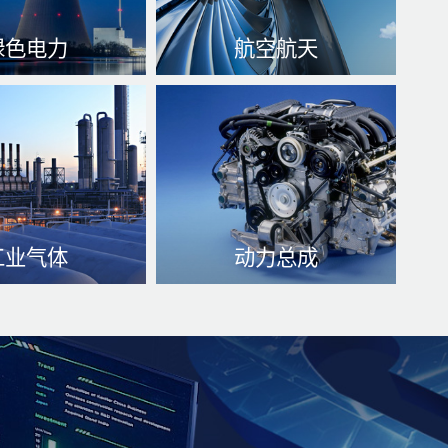
绿色电力
航空航天
递数据形成、增长
热管理、水温稳定可靠性、
险专用设备信得过
防范cpu过热
了解更多
面。
了解更多
工业气体
动力总成
交換、混合气体空
保压系统性升级优化、升高
热处理、工作压力
焚烧利用率、可以减少起驱
力温度过高、缩短机器人类
性
了解更多
寿命
了解更多