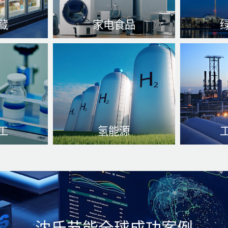
藏
家电食品
费全时的温
需要是在冷库安装小编环保
使用于传
链系统的。
设施设备、空气源软件系统
功效、保
或者与食品饮料激光加工相
性等个方
关内容的环保设施设备中
了解更多
工
氢能源
思、快速换
氯气待冷却、气温进行高压
有效率热
适合、储氢技艺、氯气色度
气冷却和
解更多
实现
了解更多
满足