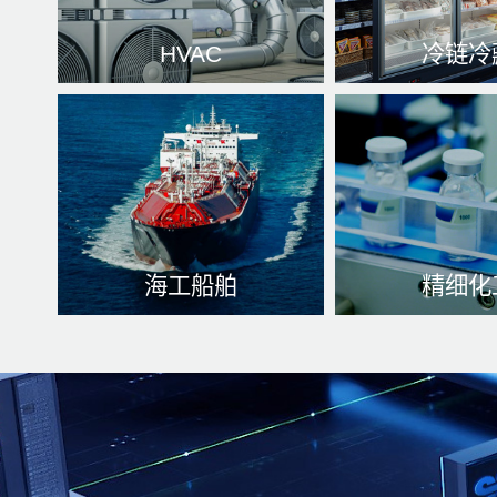
HVAC
冷链冷
提拱宽敞的房间生活环境、
从出产到网上消
延长能效比等级和大幅度降
度过低设定批售
低能效比等角度。
了解更多
了解更多
海工船舶
精细化
一系列冷却控制系统优化网
微观经济标准构
络、放到环保设备温度过
热、紧身构思
了
热、防腐处理蚀相关材料
了解更多